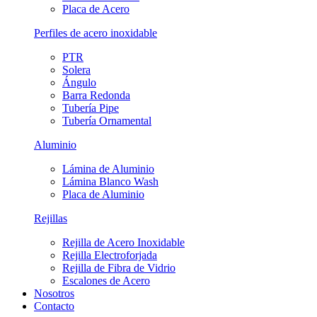
Placa de Acero
Perfiles de acero inoxidable
PTR
Solera
Ángulo
Barra Redonda
Tubería Pipe
Tubería Ornamental
Aluminio
Lámina de Aluminio
Lámina Blanco Wash
Placa de Aluminio
Rejillas
Rejilla de Acero Inoxidable
Rejilla Electroforjada
Rejilla de Fibra de Vidrio
Escalones de Acero
Nosotros
Contacto